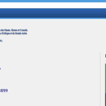
A
8899