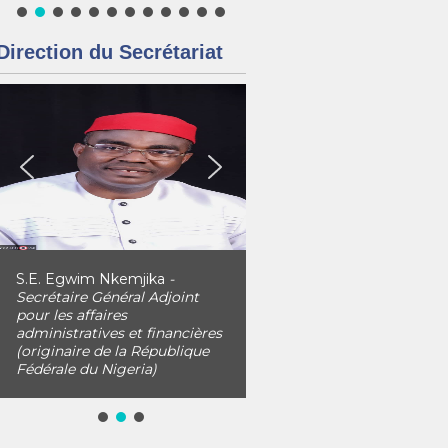
Direction du Secrétariat
S.E. Egwim Nkemjika
-
Secrétaire Général Adjoint
pour les affaires
administratives et financières
(originaire de la République
Fédérale du Nigeria)