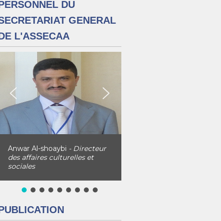
PERSONNEL DU
SECRETARIAT GENERAL
DE L'ASSECAA
Anwar Al-shoaybi
- Directeur
des affaires culturelles et
sociales
PUBLICATION