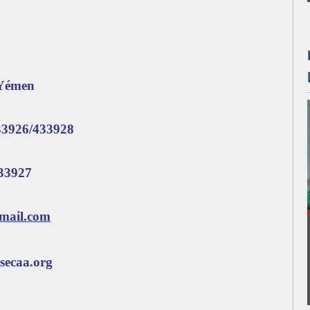
 Yémen
33926/433928
33927
mail.com
secaa.org