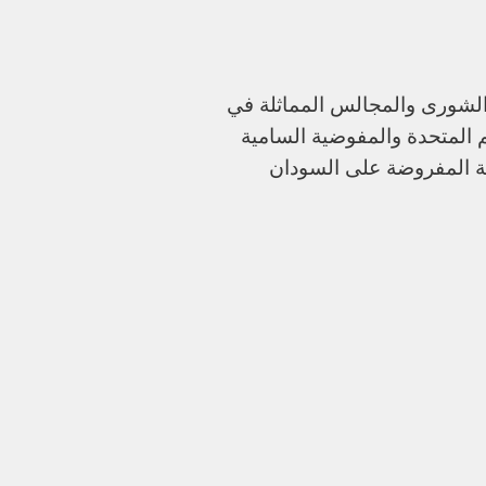
لشورى والمجالس المماثلة في
مم المتحدة والمفوضية السامية
دية المفروضة على السودان